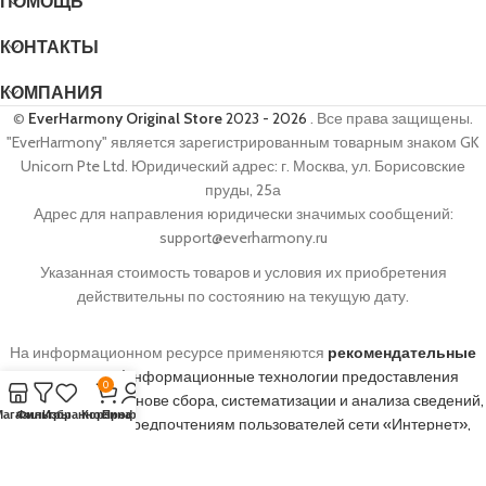
ПОМОЩЬ
КОНТАКТЫ
КОМПАНИЯ
©
EverHarmony Original Store
2023 - 2026
. Все права защищены.
"EverHarmony" является зарегистрированным товарным знаком GK
Unicorn Pte Ltd. Юридический адрес: г. Москва, ул. Борисовские
пруды, 25а
Адрес для направления юридически значимых сообщений:
support@everharmony.ru
Указанная стоимость товаров и условия их приобретения
действительны по состоянию на текущую дату.
На информационном ресурсе применяются
рекомендательные
технологии
(информационные технологии предоставления
0
информации на основе сбора, систематизации и анализа сведений,
Магазин
Фильтры
Избранное
Корзина
Профиль
относящихся к предпочтениям пользователей сети «Интернет»,
находящихся на территории Российской Федерации)