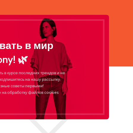
вать в мир
Wishlist
ny! 🌿
Home
Wishlist
ть в курсе последних трендов и не
подпишитесь на нашу рассылку.
езные советы первыми!
 на обработку файлов cookies