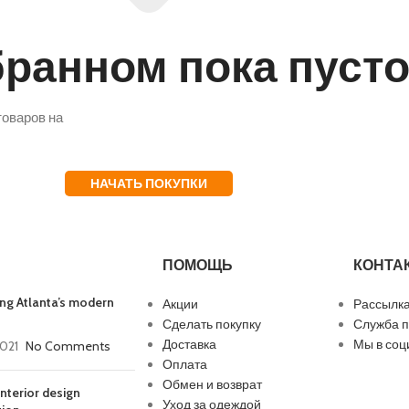
бранном пока пуст
товаров на
НАЧАТЬ ПОКУПКИ
ТИВНАЯ ОДЕЖДА
ивные костюмы
 и шорты
ПОМОЩЬ
КОНТА
и легинсы
ing Atlanta’s modern
Акции
Рассылк
Сделать покупку
Служба 
Доставка
Мы в соц
2021
No Comments
Оплата
Обмен и возврат
nterior design
Уход за одеждой