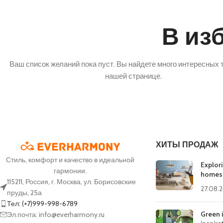
В из
Ваш список желаний пока пуст. Вы найдете много интересных 
нашей странице.
МЕЖСЕЗОНЬЕ И ЗИМА
ПОВСЕДНЕВНАЯ
СПОР
ОДЕЖДА
Пуховики и куртки
Спорт
Футболки
Костюмы
Брюки
ХИТЫ ПРОДАЖ
Худи, толстовки и
Стиль, комфорт и качество в идеальной
Ветровки
Топы 
свитшоты
Explor
НОВАЯ
гармонии.
homes
Жилетка
Лонгсливы
115211, Россия, г. Москва, ул. Борисовские
27.08.
пруды, 25а
Тел: (+7)999-998-6789
Green i
Эл.почта: info@everharmony.ru