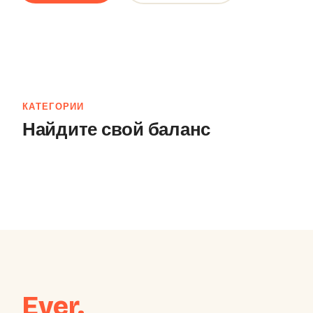
КАТЕГОРИИ
Найдите свой баланс
Женщинам
Мужч
142 модели
98 модел
Ever.