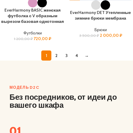
EverHarmony BASIC женская
EverHarmony DET Утепленные
футболка с V образным
зимние брюки мембрана
вырезом базовая однотонная
Брюки
Футболки
2 000,00
₽
3 500,00
₽
720,00
₽
1 200,00
₽
1
2
3
4
→
МОДЕЛЬ D2C
Без посредников, от идеи до
вашего шкафа
01